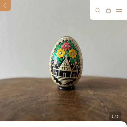
1
/
5