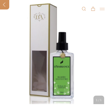
1
/
1