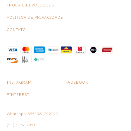
de fragrâncias, que são aplicadas em difusores de essência,
TROCA E DEVOLUÇÕES
perfume de ambiente, perfume para tecidos, sabonete líquido,
sais de banho, incensos, entre outros.
POLITICA DE PRIVACIDADE
Medidas: da caixa A-26cm L- 6 cm P- 6.5 cm Peso: 280
CONTATO
gramas
INSTAGRAM
FACEBOOK
PINTEREST
WhatsApp: 5551981292220
(51) 3137-2971