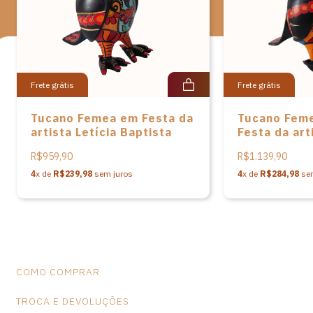
possui reconhecimento e apreço pelo mundo afora.
Medidas: A-16cm L-9cm P-9cm Peso:115 gramas
Frete grátis
Frete grátis
Tucano Femea em Festa da
Tucano Feme
artista Letícia Baptista
Festa da art
Baptista
R$959,90
R$1.139,90
4
x de
R$239,98
sem juros
4
x de
R$284,98
sem
COMO COMPRAR
TROCA E DEVOLUÇÕES