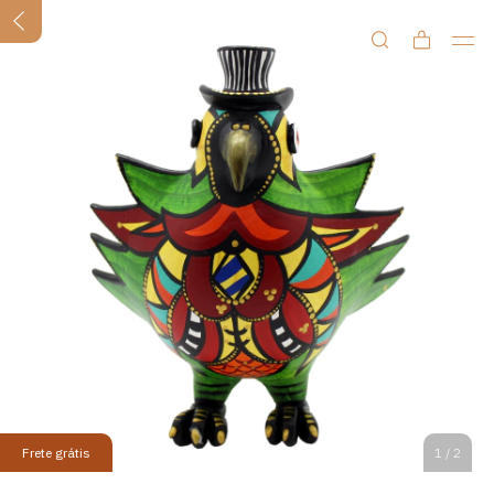
Frete grátis
1
/
2