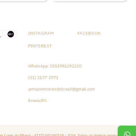
INSTAGRAM
FACEBOOK
PINTEREST
WhatsApp: 5551981292220
(51) 3137-2971
armazemcoresdobrasil@gmail.com
Esteio/RS
m Cores do BRasil - 47371041000158 - 2026. Todos os direitos reservados.