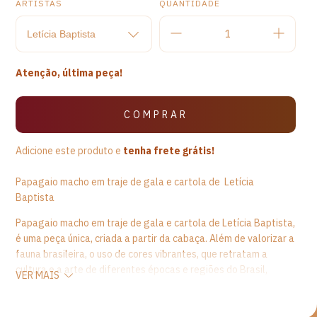
ARTISTAS
QUANTIDADE
Atenção, última peça!
Adicione este produto e
tenha frete grátis!
Papagaio macho em traje de gala e cartola de Letícia
Baptista
Papagaio macho em traje de gala e cartola de Letícia Baptista,
é uma peça única, criada a partir da cabaça. Além de valorizar a
fauna brasileira, o uso de cores vibrantes, que retratam a
cultura e a arte de diferentes épocas e regiões do Brasil,
VER MAIS
enriquece e sofistica o
design
das peças. Ainda, esta peça
artesanal traz um significado forte valorizando o ambiente e
demostrando o gosto estético e a personalidade dos