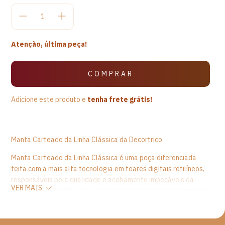
Atenção, última peça!
Adicione este produto e
tenha frete grátis!
Manta Carteado da Linha Clássica da Decortrico
Manta Carteado da Linha Clássica é uma peça diferenciada
feita com a mais alta tecnologia em teares digitais retilíneos,
responsáveis pela qualidade e acabamento impecáveis da
VER MAIS
Decortrico. A manta de fio de lã básico nas cores verde, preto e
vermelho com desenho das figuras do baralho da Linha
Clássicos, com estampas consagradas que formam
composições únicas, com toques de elegância e bom gosto,