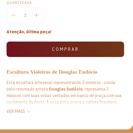
QUANTIDADE
Atenção, última peça!
Escultura Violeiros de Douglas Eudócio
Esta escultura artesanal representando 2 violeiros , criada
pelo renomado artista
Douglas Eudócio
, representa 2
músicos com suas violas sentados em banco de praça,com sua
vestimenta de festa .A peça única evoca a cultura brasileira.
VER MAIS
Medidas:
A -21cm
L- 15cm