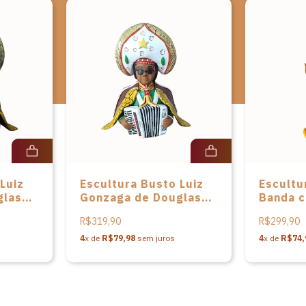
Luiz
Escultura Busto Luiz
Escultu
glas
Gonzaga de Douglas
Banda 
Eudócio
cerâmic
R$319,90
R$299,90
Luiz An
4
x de
R$79,98
sem juros
4
x de
R$74,