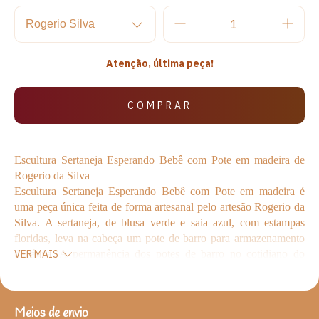
Atenção, última peça!
Escultura Sertaneja Esperando Bebê com Pote em madeira de
Rogerio da Silva
Escultura
Sertaneja Esperando Bebê com Pote
em madeira
é
uma peça única feita de forma artesanal pelo artesão
Rogerio da
Silva
. A sertaneja, de blusa verde e saia azul, com estampas
floridas, leva na cabeça um pote de barro para armazenamento
de água.
A permanência dos potes de barro no cotidiano do
VER MAIS
nordestino se deu graças à sua relação íntima com o modo de
vida em áreas que convivem com seca prolongada, como o
sertão e o agreste pernambucano. Potes são veículos centrais da
Meios de envio
ENTREGAS PARA O CEP:
ALTERAR CEP
sociabilidade sertaneja, conectando o meio semiárido aos seus