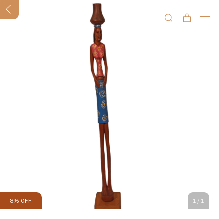
8
%
OFF
1
/
1