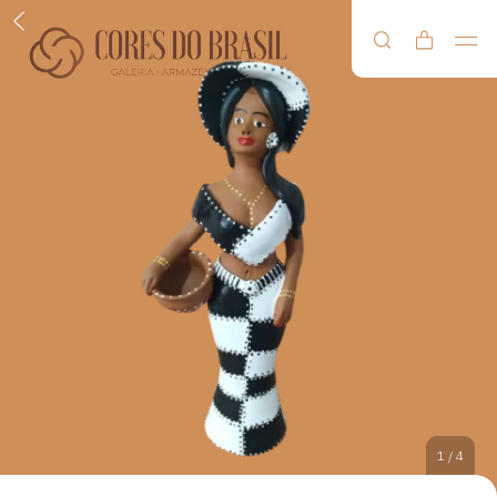
1
/
4