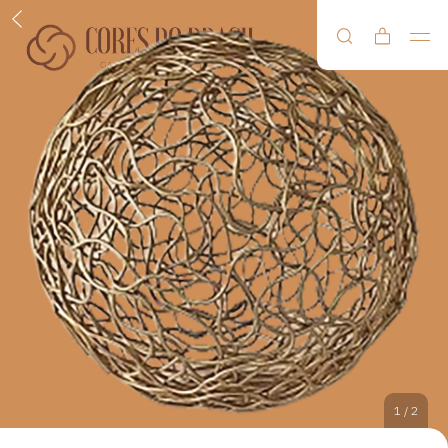
1
/
2