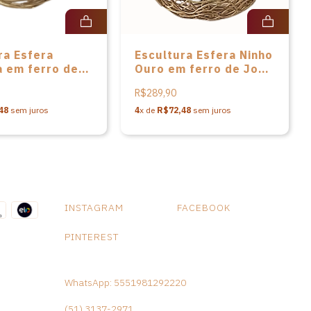
ra Esfera
Escultura Esfera Ninho
 em ferro de
Ouro em ferro de José
berto dos
Roberto dos Santos
R$289,90
– P
48
sem juros
4
x de
R$72,48
sem juros
INSTAGRAM
FACEBOOK
PINTEREST
WhatsApp: 5551981292220
(51) 3137-2971