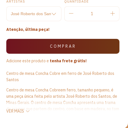
ARTISTAS
QUANTIDADE
Atenção, última peça!
Adicione este produto e
tenha frete grátis!
Centro de mesa Concha Cobre em ferro de José Roberto dos
Santos
Centro de mesa Concha Cobreem ferro, tamanho pequeno, é
uma peça única feita pelo artista José Roberto dos Santos, de
Minas Gerais. O centro de mesa Concha apresenta uma trama
de arames que partem do centro, com base em madeira, no tom
VER MAIS
ouro envelhecido, se superpondo em uma trama infinita que
aponta para o infinito. Ocentro de mesa apresenta um estilo
moderno e versátil, dando forma e movimento para os