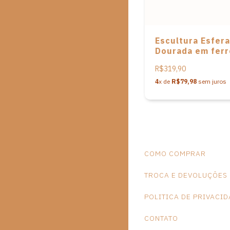
Escultura Esfera
Dourada em ferr
José Roberto do
R$319,90
Santos
4
x de
R$79,98
sem juros
COMO COMPRAR
TROCA E DEVOLUÇÕES
POLITICA DE PRIVACI
CONTATO