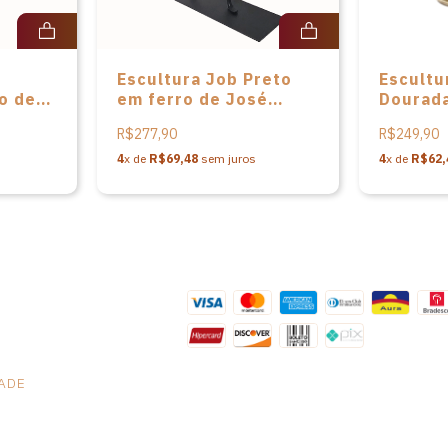
Escultura Job Preto
Escultu
o de
em ferro de José
Dourada
s
Roberto dos Santos
José Ro
R$277,90
R$249,90
Santos 
4
x de
R$69,48
sem juros
4
x de
R$62,
DADE