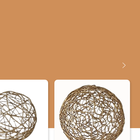
dessa técnica desde os períodos mais antigos da história. O
artista plástico quando cria está produzindo sentimentos e
emoções expondo suas ideias definindo formas variadas em
algum determinado material, utilizando ferramentas variadas
exigidas pela sua capacidade de criar. Cada nova escultura é
como um filho que nasce para o artista que se orgulha da sua
criação, mesmo que aos olhos alheios não pareça com a mesma
intensidade e expressão a qual o artista vê e sente. Todo
material que pode ser moldado pelas mãos do artista vira obra
de arte.
Medidas: A-11cm L-44cm P-44cm Peso: 920 gramas