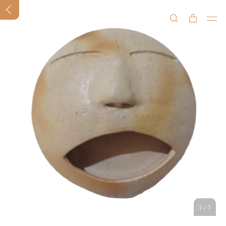
1
/
3