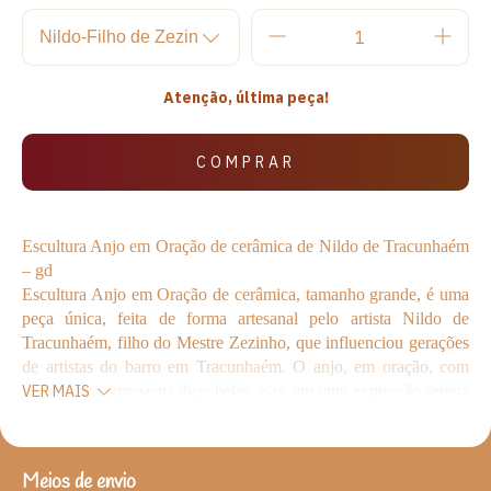
Atenção, última peça!
Escultura Anjo em Oração de cerâmica de Nildo de Tracunhaém
– gd
Escultura Anjo em Oração de cerâmica, tamanho grande,
é
uma
peça única, feita de forma artesanal pelo artista Nildo de
Tracunhaém, filho do Mestre Zezinho
, que influenciou gerações
de artistas do barro em Tracunhaém.
O anjo, em oração, com
veste longa, apresenta duas belas asas, em uma expressão serena
VER MAIS
que nos convida à reflexão. A peça traz uma identidade
diferenciada, carregada de um saber de gerações para a escultura
e de toda a religiosidade do povo nordestino. A escultura foi
Meios de envio
ENTREGAS PARA O CEP:
ALTERAR CEP
produzida em argila, que, depois de moldada, é queimada em