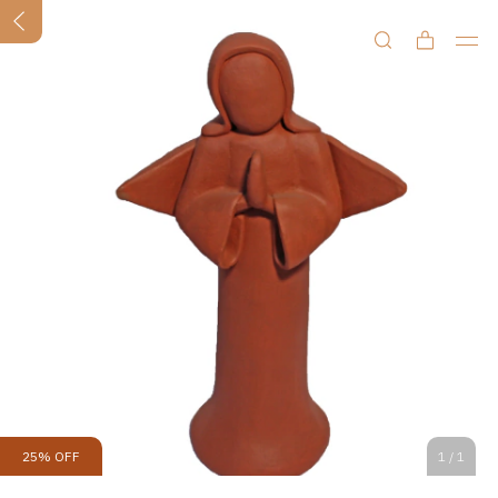
25
%
OFF
1
/
1