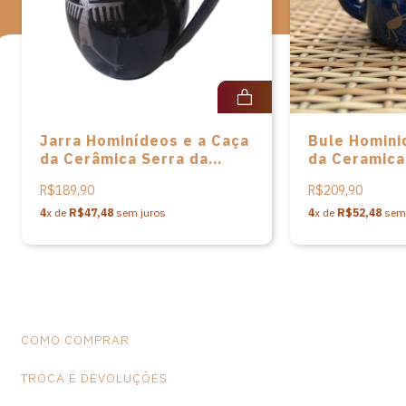
ideia de unir a estética da arte rupestre com a cerâmica trouxe
uma produção importantíssima para a região, na consagrada
Cerâmica Serra da Capivara.
Ao adquirir esta peça, você ajuda a valorizar o artesanato e
a cultura brasileira.
*Observação: Produtos artesanais podem apresentar alterações
Jarra Hominídeos e a Caça
Bule Homini
de dimensões e variações de cores, o que não caracteriza falhas
da Cerâmica Serra da
da Ceramica
na peça.
Capivara - 700ml - M
Capivara
R$189,90
R$209,90
4
x de
R$47,48
sem juros
4
x de
R$52,48
sem 
COMO COMPRAR
TROCA E DEVOLUÇÕES