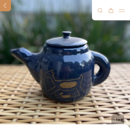
1
/
5