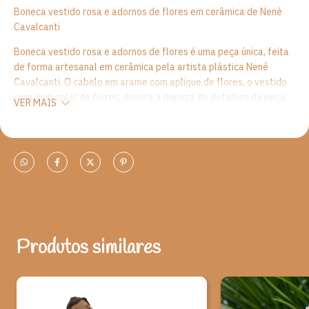
Boneca vestido rosa e adornos de flores em cerâmica de Nené
Cavalcanti
Boneca vestido rosa e adornos de flores é uma peça única, feita
de forma artesanal em cerâmica pela artista plástica Nené
Cavalcanti. O cabelo em arame com aplique de flores, o vestido
rosa com colar de flores, denota a riqueza de detalhes da peça.
VER MAIS
Ainda, uma de suas maiores características é sua originalidade,
com a mistura de diferentes materiais, de uma forma tão livre e
singela, que a torna impossível de ser comparada a qualquer
outra. Não bastasse essa mistura de materiais, sua queima em
um forno específico para cerâmica faz com que mude de
tonalidade em novos tons, em uma forma natural de colorir as
peças.
A escultura é a arte de transformar a matéria bruta em
Produtos similares
significado e não são exclusivas para museus e galerias. Elas
podem ser usadas em qualquer lugar, seja na cozinha, quarto ou
até mesmo nos lavabos. Tudo depende do local que você
pretende posicioná-las, para depois definir o tamanho, formato,
material e quantidade de peças que serão dispostas em cada