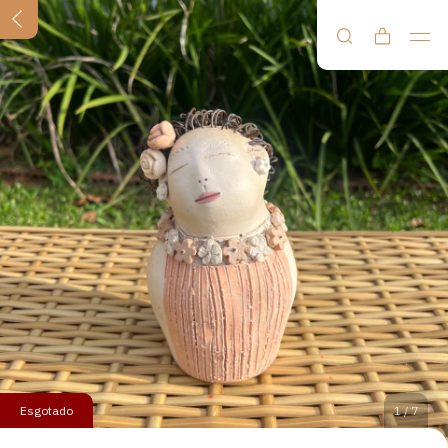
Esgotado
1
/
7