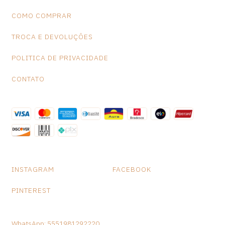
espalhado por nosso país, ele encontrou também o
COMO COMPRAR
reconhecimento de países como Portugal, Itália e França que,
inclusive, já tiveram exposições das esculturas desta paraibana.
TROCA E DEVOLUÇÕES
Medidas:A-19cm L- 10cm P-9cm Peso: 745 gramas
POLITICA DE PRIVACIDADE
CONTATO
INSTAGRAM
FACEBOOK
PINTEREST
WhatsApp: 5551981292220