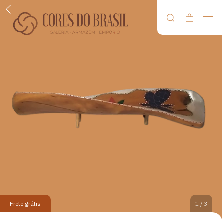
Frete grátis
1
/
3