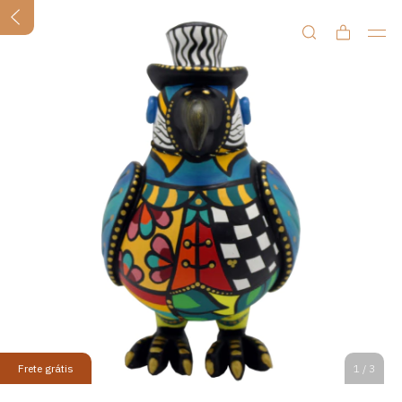
Frete grátis
1
/
3