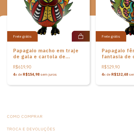
possui reconhecimento e apreço pelo mundo afora.
Medidas: A-14cm L-9cm P-10cm Peso:105 gramas
Frete grátis
Frete grátis
Papagaio macho em traje
Papagaio f
de gala e cartola de
fantasia de
Letícia Baptista
aplicação de
R$619,90
R$529,90
Letícia Bapt
4
x de
R$154,98
sem juros
4
x de
R$132,48
sem
COMO COMPRAR
TROCA E DEVOLUÇÕES