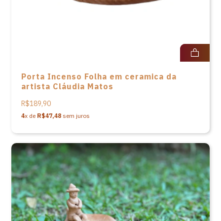
Porta Incenso Folha em ceramica da
artista Cláudia Matos
R$189,90
4
x de
R$47,48
sem juros