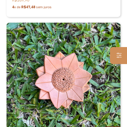
R$189,90
4
x de
R$47,48
sem juros