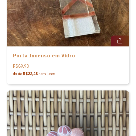
Porta Incenso em Vidro
R$89,90
4
x de
R$22,48
sem juros