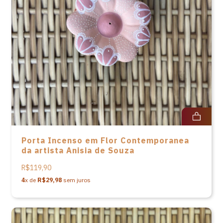
Porta Incenso em Flor Contemporanea
da artista Anisia de Souza
R$119,90
4
x de
R$29,98
sem juros