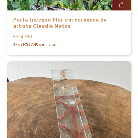
Porta Incenso Flor em ceramica da
artista Cláudia Matos
R$149,90
4
x de
R$37,48
sem juros