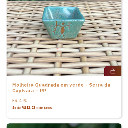
Molheira Quadrada em verde - Serra da
Capivara – PP
R$54,90
4
x de
R$13,73
sem juros