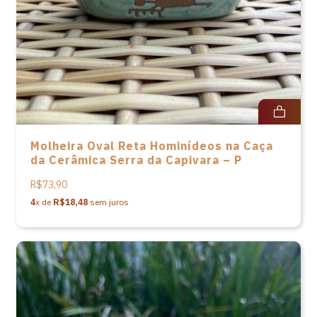
Molheira Oval Reta Hominídeos na Caça
da Cerâmica Serra da Capivara – P
R$73,90
4
x de
R$18,48
sem juros