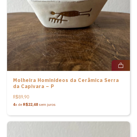
Molheira Hominideos da Cerâmica Serra
da Capivara – P
R$89,90
4
x de
R$22,48
sem juros