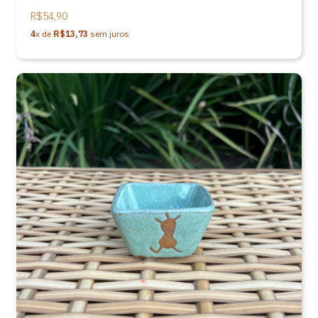
R$54,90
4
x de
R$13,73
sem juros