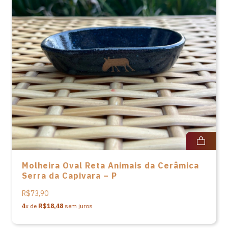
Molheira Oval Reta Animais da Cerâmica
Serra da Capivara – P
R$73,90
4
x de
R$18,48
sem juros