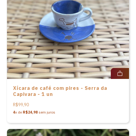
Xícara de café com pires - Serra da
Capivara - 1 un
R$99,90
4
x de
R$24,98
sem juros