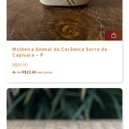
Molheira Animal da Cerâmica Serra da
Capivara – P
R$89,90
4
x de
R$22,48
sem juros