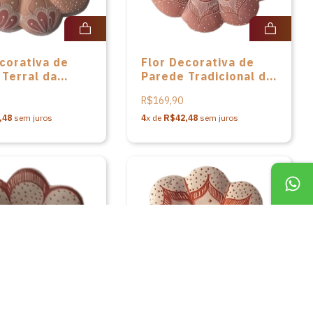
corativa de
Flor Decorativa de
Terral da
Parede Tradicional da
 Anisia de
artista Anisia de
R$169,90
Souza
,48
sem juros
4
x de
R$42,48
sem juros