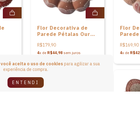
de
Flor Decorativa de
Flor De
Parede Pétalas Ouro
Parede 
ista
Velho da artista Anisia
artista
R$179,90
R$169,90
de Souza
Souza
4
x de
R$44,98
sem juros
4
x de
R$42
e
você aceita o uso de cookies
para agilizar a sua
experiência de compra.
ENTENDI