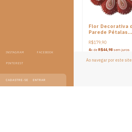
Flor Decorativa 
Parede Pétalas
Terracota da art
R$179,90
Anisia de Souza
4
x de
R$44,98
sem juros
INSTAGRAM
FACEBOOK
Ao navegar por este sit
PINTEREST
CADASTRE-SE
ENTRAR