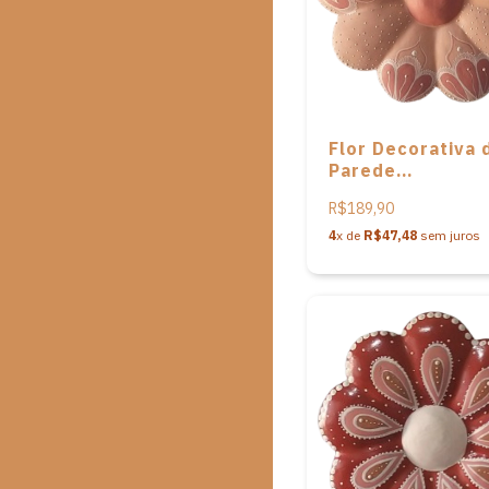
Flor Decorativa 
Parede
Comtemporânea
R$189,90
artista Anisia de
Souza
4
x de
R$47,48
sem juros