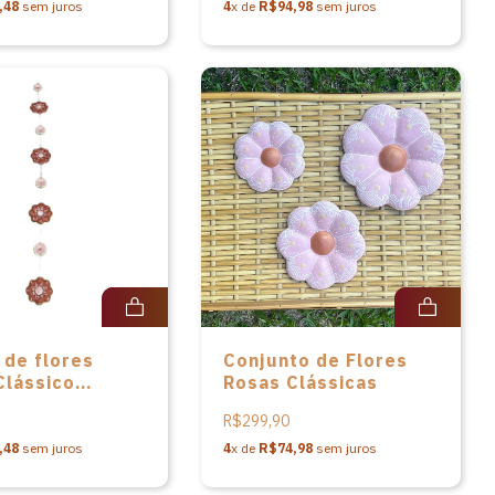
Minas Gerais
,48
sem juros
4
x de
R$94,98
sem juros
 de flores
Conjunto de Flores
Clássico
Rosas Clássicas
 de parede em
R$299,90
a de Anísia de
,48
sem juros
4
x de
R$74,98
sem juros