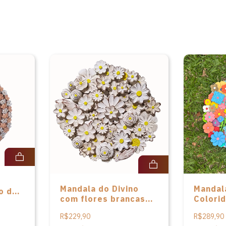
Mandala do Divino
Mandala
o da
com flores brancas
Colori
de miolos amarelos
x28 cm
R$229,90
R$289,90
em madeira de