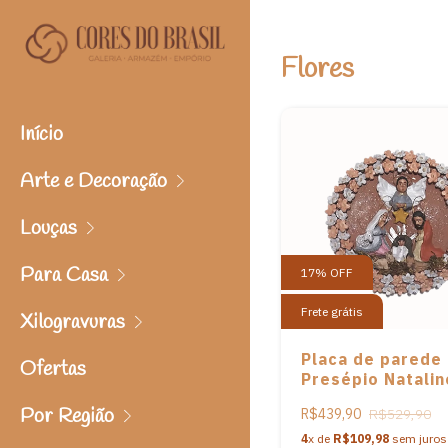
Flores
Início
Arte e Decoração
Louças
Para Casa
17
%
OFF
Frete grátis
Xilogravuras
Placa de parede
Ofertas
Presépio Natalin
artista Néia de
Por Região
R$439,90
R$529,90
Taiobeiras - 28
4
x de
R$109,98
sem juros