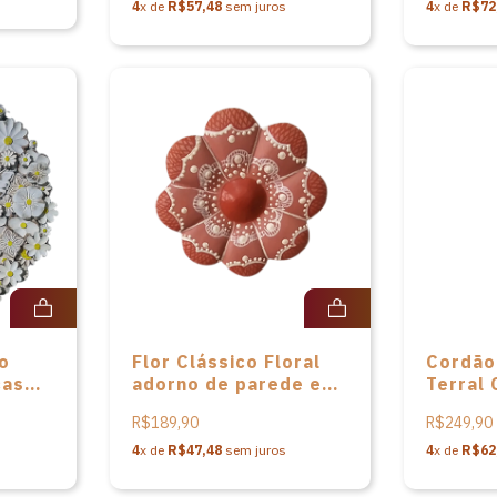
Artesanato de Minas
4
x de
R$57,48
sem juros
4
x de
R$72
Gerais
o
Flor Clássico Floral
Cordão
cas
adorno de parede em
Terral 
los
cerâmica de Anísia de
adorno
R$189,90
R$249,90
Sousa
cerâmic
inas
Sousa
4
x de
R$47,48
sem juros
4
x de
R$62