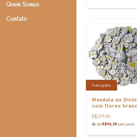
Quem Somos
Contato
Frete grátis
Mandala do Divin
com flores bran
de miolos amare
R$379,90
em madeira de
Artesanato de M
4
x de
R$94,98
sem juros
Gerais.