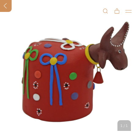
1
/
1