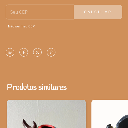
Em algumas partes do sudeste, são chamadas de “colonial”. No
Nordeste, costumam ser apelidadas de “capoeira”. Esta peça foi
CALCULAR
produzida em argila, queimada em forno e finalizada com pintura.
As miniaturas são características da arte figurativa do Alto do
Não sei meu CEP
Moura.
As miniaturas na decoração são muito usadas para caracterizar
um pouco da personalidade do dono da casa e as coisas que ele
mais gosta. Na sala os lugares mais indicados para colocar as
miniaturas na decoração são: mesa de canto e estante. No
quarto: nas mesas de cabeceira e sobre as cômodas. Na cozinha:
miniaturas de panelas e outros utensílios sobre a parte aberta
dos armários ficam um charme. No banheiro: em cima da bancada
da pia quando ela é bem grande. No escritório ou biblioteca: nas
Produtos similares
estantes e na mesa principal. Na sala de jantar: sobre o bufê ou
aparador. No hall de entrada: sobre o aparador. Um detalhe
importante: estamos falando de miniaturas, assim a peça deve
ficar em um ponto em que seja destaque.
As miniaturas na decoração são muito usadas para caracterizar
um pouco da personalidade do dono da casa e as coisas que ele