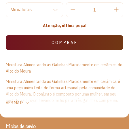
Atenção, última peça!
Miniatura Alimentando as Galinhas Placidamente em cerâmica do
Alto do Moura
Miniatura Alimentando as Galinhas Placidamente em cerâmica é
uma peça única feita de forma artesanal pela comunidade do
Alto do Moura. O conjunto é composto por uma mulher, em seu
vestido azul royal, levando milho para três galinhas com penas
VER MAIS
brancas e pretas. Há muitos que defendem que as galinhas
caipiras tenham carne e ovos mais saborosos. Isso porque elas
são mais rústicas e normalmente criadas soltas nos quintais. A
galinha caipira recebe diferentes nomes nas regiões do Brasil.
Meios de envio
ENTREGAS PARA O CEP:
ALTERAR CEP