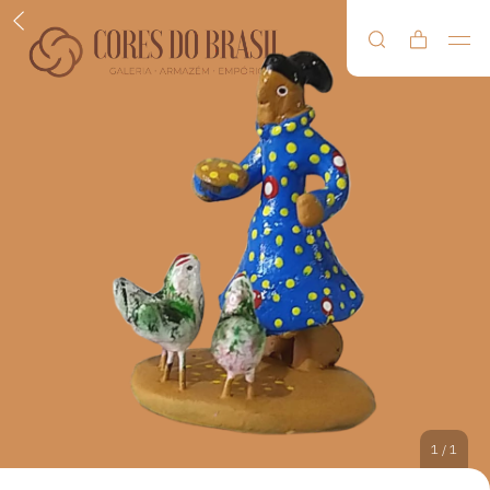
1
/
1