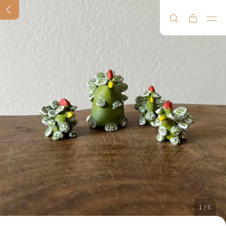
1
/
5