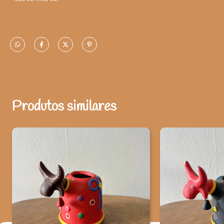
é personalidade. Seja uma sala, um quarto, uma cozinha, um
banheiro ou qualquer outro ambiente, o importante é que o local
reflita seu estilo pessoal. A grande vantagem de utilizar
esculturas de animais no ambiente é que há uma infinidade de
alternativas disponíveis. Para quartos infantis, basta investir em
versões menores e posicioná-las nos nichos e prateleiras. Entre
as mais usadas para esse fim, destacamos as corujinhas, os
cachorros e os passarinhos, que carregam uma proposta leve e
um tanto divertida. Já se o desejo é incluir a peça em um
Produtos similares
escritório, considere optar pelos animais que se encaixam com
essa atmosfera e, em paralelo, conseguem representar o universo
do business. É importante que o ambiente tenha outros objetos
que, somados, irão compor o todo.
Origem: Serra Branca, na Paraíba (PB).
Material: Argila para cerâmica terracota.
Observações: Produtos manuais podem apresentar alterações de
dimensões e variações de cores, o que não caracteriza falhas na
peça. Para conservar aspectos originais e garantir a durabilidade
da peça, limpar apenas com pano seco e não utilizar produto
químico.