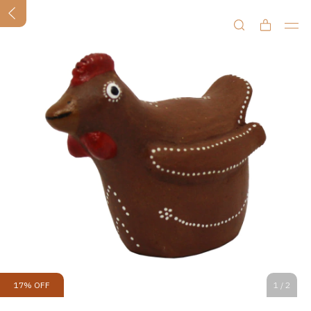
17
%
OFF
1
/
2