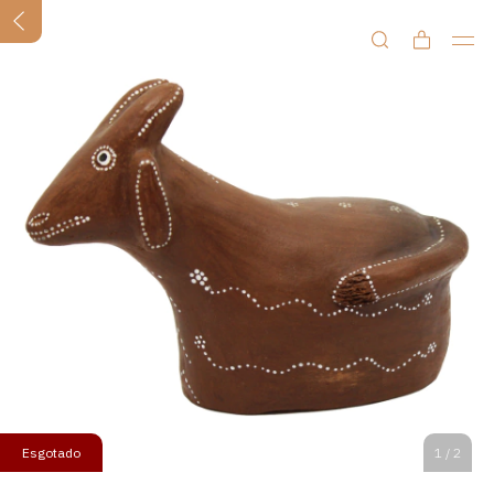
Esgotado
1
/
2