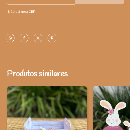
lugar. Além disso, melhoram o nosso estado de ânimo, já que as
cores desse tipo nos fazem sentir mais alegres.
Não sei meu CEP
A Páscoa é uma data que faz sucesso com adultos e crianças.
Para deixar sua casa mais aconchegante e preparada para
apreciar o momento em família, abuse da criatividade na hora de
decorar. Na porta ou nas paredes, existem inúmeras
possibilidades para celebrar essa data tão gostosa. Até mesmo
as tradicionais casquinhas decoradas podem ganhar um ar
moderninho. Depois de pintadas, as casquinhas ainda podem ser
incorporadas em guirlandas e arranjos florais encantadores. As
guirlandas com galhos secos são as mais tradicionais. Para quem
Produtos similares
tem criança em casa, a data fica ainda mais divertida. Você pode
agradar os pequenos espalhando coelhinhos e cestinhos em
vários cômodos, com o auxílio de uma fita para pendurar as
bandeirolas na parede. A árvore da Páscoa é tradicionalmente
popular em muitos países, principalmente na cultura alemã onde
é conhecida por Osterbaum. Diversas cidades povoadas pelos
povos germânicos mantêm essa tradição até hoje,
transformando-a em uma atração turística. Além de tradicionais,
as árvores de Páscoa são um charme. Inspire-se no espírito