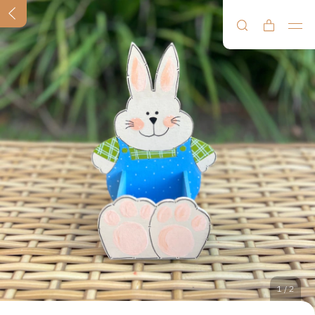
1
/
2