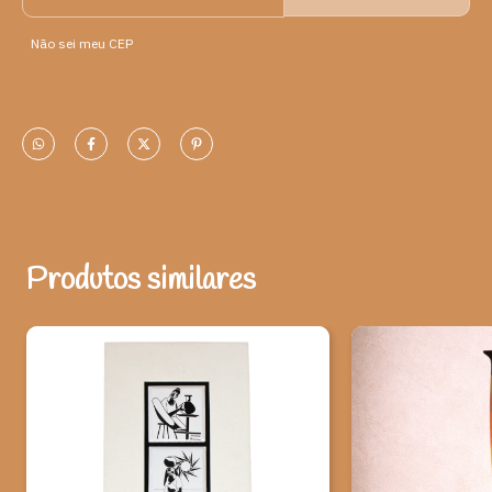
Medidas:
Não sei meu CEP
A- 46,5 cm
L- 64 cm
Peso: 0.030 Quilogramas
Artista: Pita Paiva é Pedagogo e artista popular de Uibaí-BA,
premiado pelo Ministério da Cultura em 2017, como um dos
Mestres da Cultura Popular no Brasil. É dono do ateliê e Ponto de
Cultura, Varanda da Xilogravura, na sua terra natal.O artista já
recebeu diversas premiações, dentre elas da Fundação Pedro
Produtos similares
Calmon, da Secult BA e do MINC Brasil. Fez exposições no Brasil
e em Portugal e tem uma vasta produção de xilogravuras que
estão em todos os Estados brasileiros e em mais de vinte
países.Sua arte já foi veiculada em diversos meios de
comunicação, ficou por uma semana no Programa Encontro da
Rede Globo e pode ser vista em muitas matérias de sites e
jornais.
Ao adquirir esta peça, você ajuda a valorizar o artesanato e
a cultura brasileira.
*Observação: Produtos artesanais podem apresentar alterações