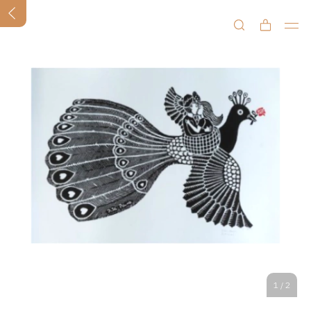
1
/
2