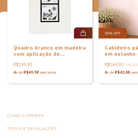
de dimensões e variações de cores, o que não caracteriza falhas
na peça.
25
%
OFF
Quadro branco em madeira
Cabideiro p
com aplicação de
em estanho
cerâmicas estampadas em
madeira de 
R$199,90
R$169,90
R$227
serigrafia de figuras da
Mont'Elbert
cultura pernambucana de
4
x de
R$49,98
sem juros
4
x de
R$42,48
sem 
Arnaldo Lopes
COMO COMPRAR
TROCA E DEVOLUÇÕES