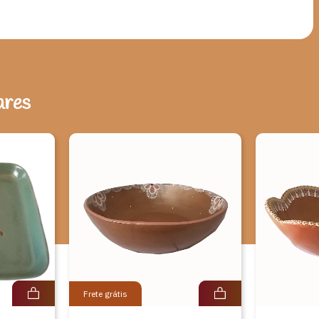
ares
Frete grátis