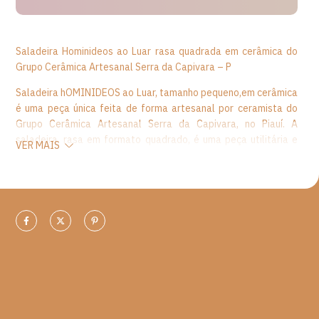
Saladeira Hominideos ao Luar rasa quadrada em cerâmica do
Grupo Cerâmica Artesanal Serra da Capivara – P
Saladeira hOMINIDEOS ao Luar, tamanho pequeno,em cerâmica
é uma peça única feita de forma artesanal por ceramista do
Grupo Cerâmica Artesanal Serra da Capivara, no Piauí. A
saladeira, rasa em formato quadrado, é uma peça utilitária e
VER MAIS
decorativa, confeccionada artesanalmente em barro com
acabamento em pintura à mão nas cores branco e marron, e
desenho rupestre de hominideos. Nas figuras rupestres, os
registros do homem primitivo mostram o cotidiano, os animais,
um universo milenar diante dos olhos de quem passa. O barro é
a matéria prima do trabalho e é com ele que os artesãos
plasmam nas peças os desenhos conservados nos sítios
arqueológicos. No processo de produção, as impurezas são
separadas da argila para, depois, ser manipulada manualmente
pelos artistas. Em seguida, as gravuras são pintadas à mão,
reproduzindo os traços dos homens primitivos. Já trabalhadas,