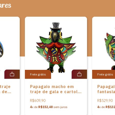
ares
Frete grátis
Frete grátis
traje
Papagaio macho em
Papaga
a de
traje de gala e cartola
fantasi
de Letícia Baptista
de Letí
R$609,90
R$529,90
4
x de
R$152,48
sem juros
4
x de
R$132