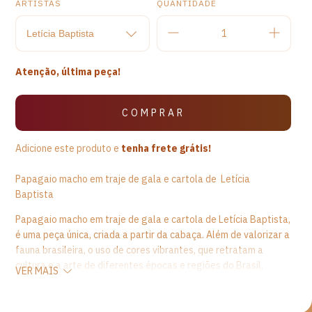
ARTISTAS
QUANTIDADE
Atenção, última peça!
Adicione este produto e
tenha frete grátis!
Papagaio macho em traje de gala e cartola de Letícia
Baptista
Papagaio macho em traje de gala e cartola de Letícia Baptista,
é uma peça única, criada a partir da cabaça. Além de valorizar a
fauna brasileira, o uso de cores vibrantes, que retratam a
cultura e a arte de diferentes épocas e regiões do Brasil,
VER MAIS
enriquece e sofistica o
design
das peças. Ainda, esta peça
artesanal traz um significado forte valorizando o ambiente e
demostrando o gosto estético e a personalidade dos