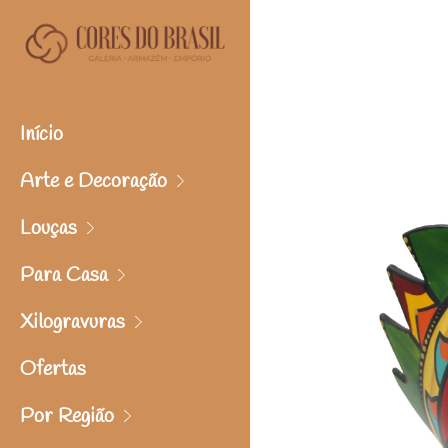
Início
Arte e Decoração
Louças
Para Casa
Xilogravuras
Ofertas
Por Região