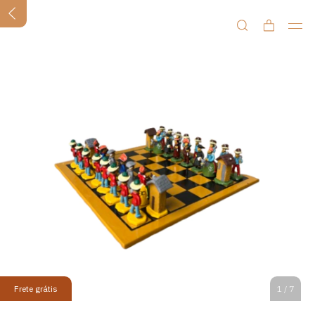
Frete grátis
1
/
7