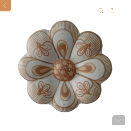
1
/
3