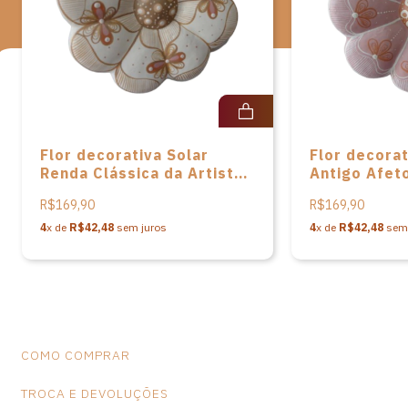
de dimensões e variações de cores, o que não caracteriza falhas
na peça.
Flor decorativa Solar
Flor decora
Renda Clássica da Artista
Antigo Afeto
Lilia Xavier
Artista Lilia
R$169,90
R$169,90
4
x de
R$42,48
sem juros
4
x de
R$42,48
sem 
COMO COMPRAR
TROCA E DEVOLUÇÕES