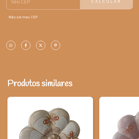
CALCULAR
Material: Barro e pigmentos naturais.
Não sei meu CEP
Medidas:
A - 13 cm
L - 13 cm
P - 3 cm
Peso: 250 gramas
Artista: Lilian Gomes Xavier Dias, é uma artesã do barro que vive
Produtos similares
na comunidade rural de Campo Alegre, no município de Turmalina
(MG), região do Vale do Jequitinhonha. Filha de Suzina Gomes
Francisco Xavier, também artesã, ela se apresenta como parte
dessa tradição familiar e territorial, marcada pelo artesanato
como prática de vida e identidade.
Ao adquirir esta peça, você ajuda a valorizar o artesanato e
a cultura brasileira.
*Observação: Produtos artesanais podem apresentar alterações