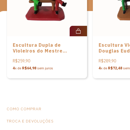
Escultura Dupla de
Escultura Vi
Violeiros do Mestre
Douglas Eud
Ednaldo José
R$259,90
R$289,90
4
x de
R$64,98
sem juros
4
x de
R$72,48
sem 
COMO COMPRAR
TROCA E DEVOLUÇÕES