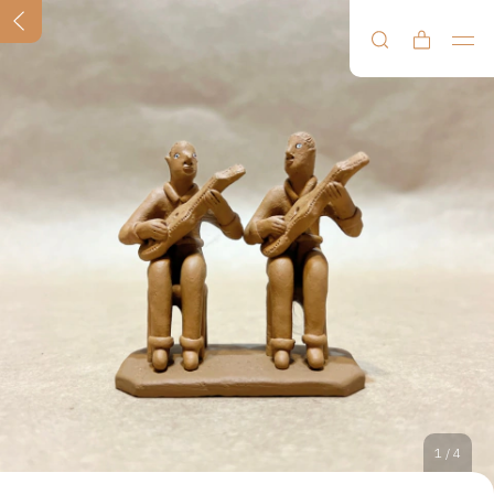
1
/
4