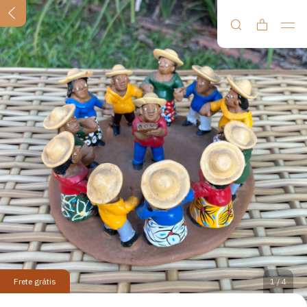
Frete grátis
1
/
4