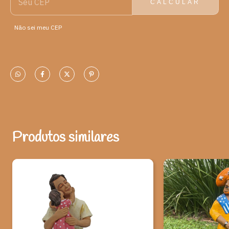
CALCULAR
Alto do Moura, como a temática das profissões em criações
inspiradas em situações presenciadas por ele, e as festividades
Não sei meu CEP
locais.
O uso das peças de cerâmica é uma prática interessante na
decoração, devido à sua resistência, maleabilidade, durabilidade
adquiridos após a queima, e versatilidade desses objetos, que
permitem muitas ambientações, garantindo uma decoração
perfeita do estilo clássico ao mais despojado. Ao mesmo tempo,
são capazes de trazer além de requinte ao ambiente uma
interação nos mais diversos estilos de decoração. A dica é
conceber um conceito previamente para o ambiente e encaixar
Produtos similares
as peças de forma harmônica. Outra dica é usar e abusar das
alturas das peças para compor a volumetria e movimento na
composição! Ou aliá-los a outros elementos na decoração, que é
uma forma simples de decorar com muito estilo, combinando
cores, texturas, alturas, funcionalidades e histórias diferentes
em cada peça.
Origem: Alto do Moura, Pernambuco (PE).