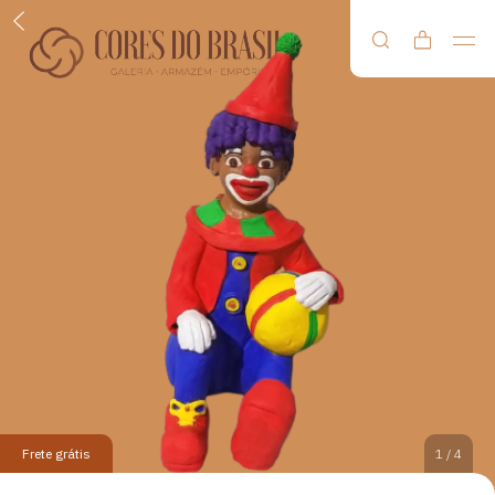
Frete grátis
1
/
4