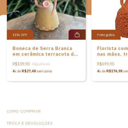
Medidas: A- 31cm L- 16cm P-19cm Peso: 2.480 gramas
15
%
OFF
Frete grátis
Boneca de Serra Branca
Florista co
em cerâmica terracota de
nas mãos, t
Maria José Rodrigues
ombro direi
R$109,90
R$129,90
R$699,90
Joaquim de
4
x de
R$27,48
sem juros
4
x de
R$174,98
sem
COMO COMPRAR
TROCA E DEVOLUÇÕES