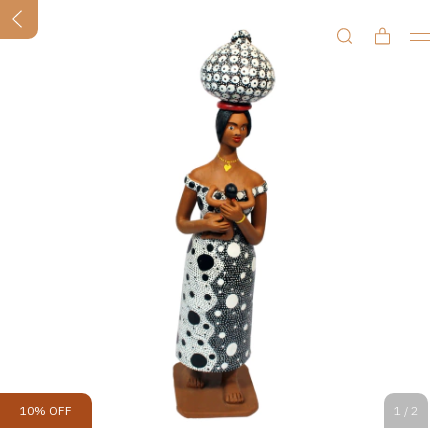
10
%
OFF
1
/
2