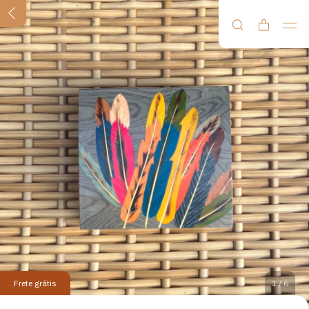
Frete grátis
1
/
6