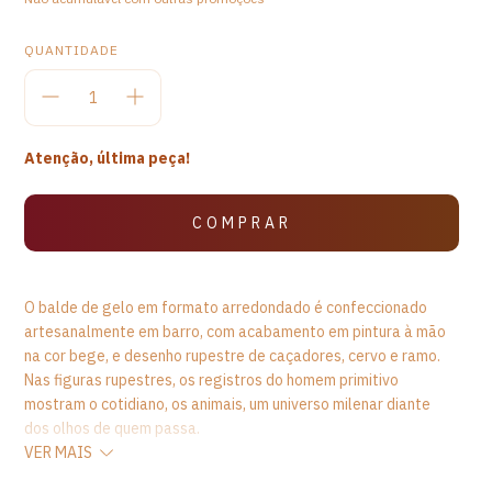
QUANTIDADE
Atenção, última peça!
O balde de gelo em formato arredondado é confeccionado
artesanalmente em barro, com acabamento em pintura à mão
na cor bege, e desenho rupestre de caçadores, cervo e ramo.
Nas figuras rupestres, os registros do homem primitivo
mostram o cotidiano, os animais, um universo milenar diante
dos olhos de quem passa.
VER MAIS
O balde de gelo é um recurso essencial para uso em festas,