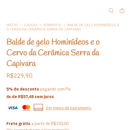
INÍCIO
>
LOUÇAS
>
DIVERSOS
>
BALDE DE GELO HOMINÍDEOS E
O CERVO DA CERÂMICA SERRA DA CAPIVARA
Balde de gelo Hominídeos e o
Cervo da Cerâmica Serra da
Capivara
R$229,90
5% de desconto
pagando com Pix
4
x de
R$57,48
sem juros
Ver meios de pagamento
Frete grátis
a partir de
R$350,00
Não acumulável com outras promoções