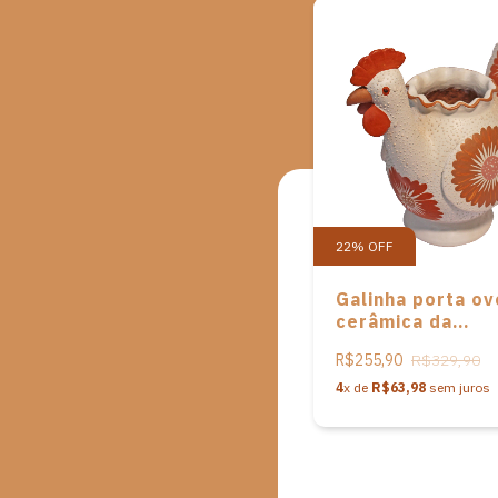
22
%
OFF
Galinha porta o
cerâmica da
Associação Cam
R$255,90
R$329,90
Alegre
4
x de
R$63,98
sem juros