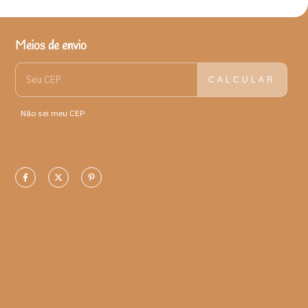
comemorações e reuniões que envolvam o consumo dos mais
diferentes drinks. Com pá, pegador, tampa ou alças, os
modelos, tipos e designs de balde de gelo são diversos, assim
Meios de envio
como os tipos de matéria-prima em que ele pode ser
ENTREGAS PARA O CEP:
ALTERAR CEP
encontrado. De acordo com os especialistas em vinhos,
cervejas e demais bebidas, o balde de gelo esfria drinks mais
CALCULAR
rapidamente do que o freezer convencional.
Não sei meu CEP
Origem: Parque Nacional Serra da Capivara (PI)
Material: Barro e pigmentos naturais.
Medidas:
A - 16 cm
L - 22 cm
P - 16 cm
Peso: 1105 gramas
Artista: O Parque Nacional Serra da Capivara é uma unidade de
conservação brasileira de proteção integral à natureza, que