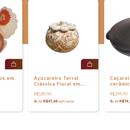
vos em
Açucareiro Terral
Caçarol
Clássica Floral em
cerâmic
po
cerâmica de Anísia de
Paiva
R$189,90
R$299,90
Sousa
4
x de
R$47,48
sem juros
4
x de
R$74,