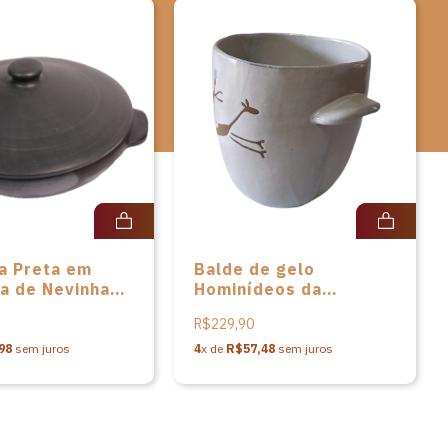
a Preta em
Balde de gelo
a de Nevinha
Hominídeos da
Cerâmica Serra da
R$229,90
Capivara
98
sem juros
4
x de
R$57,48
sem juros