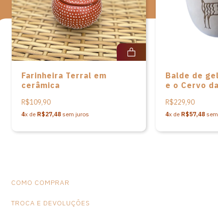
Cerâmica Serra da Capivara.
Ao adquirir esta peça, você ajuda a valorizar o artesanato e
a cultura brasileira.
*Observação: Produtos artesanais podem apresentar alterações
de dimensões e variações de cores, o que não caracteriza falhas
na peça.
Farinheira Terral em
Balde de ge
cerâmica
e o Cervo d
Serra da Ca
R$109,90
R$229,90
4
x de
R$27,48
sem juros
4
x de
R$57,48
sem 
COMO COMPRAR
TROCA E DEVOLUÇÕES