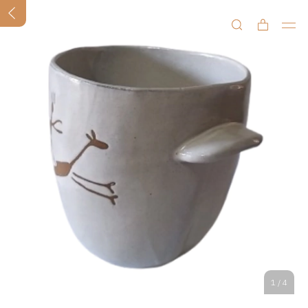
1
/
4