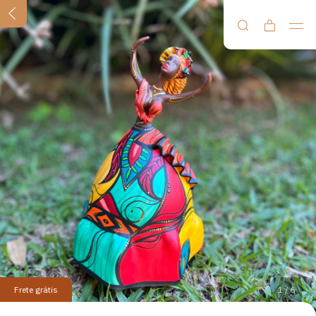
Frete grátis
1
/
6